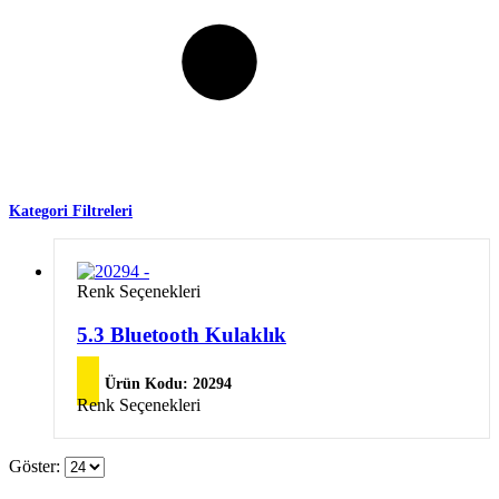
Kategori Filtreleri
Bu
Renk Seçenekleri
ürünün
birden
5.3 Bluetooth Kulaklık
fazla
varyasyonu
Ürün Kodu:
20294
var.
Bu
Renk Seçenekleri
Seçenekler
ürünün
ürün
birden
sayfasından
fazla
Göster:
seçilebilir
varyasyonu