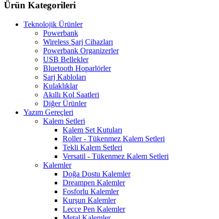
var.
Ürün Kategorileri
Seçenekler
ürün
Teknolojik Ürünler
sayfasından
Powerbank
seçilebilir
Wireless Şarj Cihazları
Powerbank Organizerler
USB Bellekler
Bluetooth Hoparlörler
Şarj Kabloları
Kulaklıklar
Akıllı Kol Saatleri
Diğer Ürünler
Yazım Gereçleri
Kalem Setleri
Kalem Set Kutuları
Roller - Tükenmez Kalem Setleri
Tekli Kalem Setleri
Versatil - Tükenmez Kalem Setleri
Kalemler
Doğa Dostu Kalemler
Dreampen Kalemler
Fosforlu Kalemler
Kurşun Kalemler
Lecce Pen Kalemler
Metal Kalemler