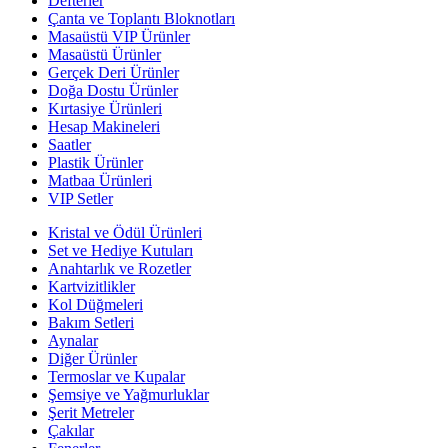
Defterler
Çanta ve Toplantı Bloknotları
Masaüstü VIP Ürünler
Masaüstü Ürünler
Gerçek Deri Ürünler
Doğa Dostu Ürünler
Kırtasiye Ürünleri
Hesap Makineleri
Saatler
Plastik Ürünler
Matbaa Ürünleri
VIP Setler
Kristal ve Ödül Ürünleri
Set ve Hediye Kutuları
Anahtarlık ve Rozetler
Kartvizitlikler
Kol Düğmeleri
Bakım Setleri
Aynalar
Diğer Ürünler
Termoslar ve Kupalar
Şemsiye ve Yağmurluklar
Şerit Metreler
Çakılar