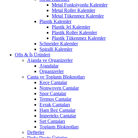
Metal Fonksiyonlu Kalemler
Metal Roller Kalemler
Metal Tükenmez Kalemler
Plastik Kalemler
Plastik Jel Kalemler
Plastik Roller Kalemler
Plastik Tükenmez Kalemler
Schneider Kalemler
Spiralli Kalemler
Ofis & İş Ürünleri
Ajanda ve Organizerler
Ajandalar
Organizerler
Çanta ve Toplantı Bloknotları
Keçe Çantalar
Nonwoven Çantalar
Spor Çantalar
Termos Çantalar
Evrak Çantaları
Ham Bez Çantalar
İmperteks Çantalar
Sırt Çantaları
Toplantı Bloknotları
Defterler
Doğa Dostu Ürünler