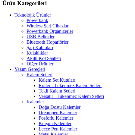
var.
Ürün Kategorileri
Seçenekler
ürün
Teknolojik Ürünler
sayfasından
Powerbank
seçilebilir
Wireless Şarj Cihazları
Powerbank Organizerler
USB Bellekler
Bluetooth Hoparlörler
Şarj Kabloları
Kulaklıklar
Akıllı Kol Saatleri
Diğer Ürünler
Yazım Gereçleri
Kalem Setleri
Kalem Set Kutuları
Roller - Tükenmez Kalem Setleri
Tekli Kalem Setleri
Versatil - Tükenmez Kalem Setleri
Kalemler
Doğa Dostu Kalemler
Dreampen Kalemler
Fosforlu Kalemler
Kurşun Kalemler
Lecce Pen Kalemler
Metal Kalemler