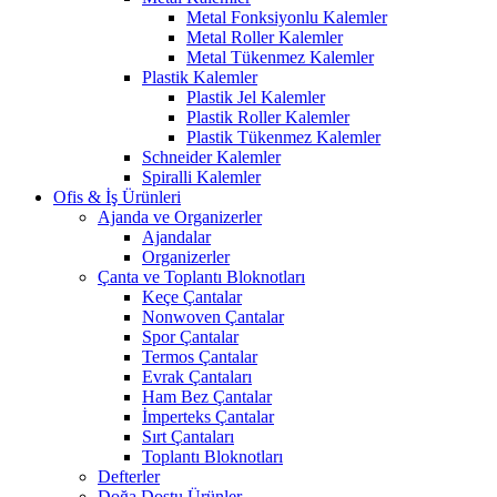
Metal Fonksiyonlu Kalemler
Metal Roller Kalemler
Metal Tükenmez Kalemler
Plastik Kalemler
Plastik Jel Kalemler
Plastik Roller Kalemler
Plastik Tükenmez Kalemler
Schneider Kalemler
Spiralli Kalemler
Ofis & İş Ürünleri
Ajanda ve Organizerler
Ajandalar
Organizerler
Çanta ve Toplantı Bloknotları
Keçe Çantalar
Nonwoven Çantalar
Spor Çantalar
Termos Çantalar
Evrak Çantaları
Ham Bez Çantalar
İmperteks Çantalar
Sırt Çantaları
Toplantı Bloknotları
Defterler
Doğa Dostu Ürünler