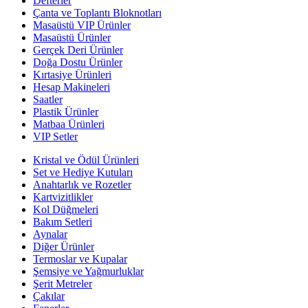
Defterler
Çanta ve Toplantı Bloknotları
Masaüstü VIP Ürünler
Masaüstü Ürünler
Gerçek Deri Ürünler
Doğa Dostu Ürünler
Kırtasiye Ürünleri
Hesap Makineleri
Saatler
Plastik Ürünler
Matbaa Ürünleri
VIP Setler
Kristal ve Ödül Ürünleri
Set ve Hediye Kutuları
Anahtarlık ve Rozetler
Kartvizitlikler
Kol Düğmeleri
Bakım Setleri
Aynalar
Diğer Ürünler
Termoslar ve Kupalar
Şemsiye ve Yağmurluklar
Şerit Metreler
Çakılar