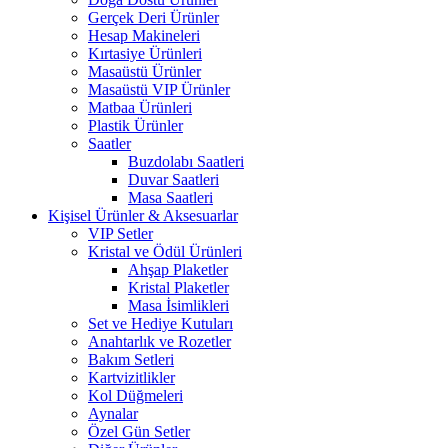
Gerçek Deri Ürünler
Hesap Makineleri
Kırtasiye Ürünleri
Masaüstü Ürünler
Masaüstü VIP Ürünler
Matbaa Ürünleri
Plastik Ürünler
Saatler
Buzdolabı Saatleri
Duvar Saatleri
Masa Saatleri
Kişisel Ürünler & Aksesuarlar
VIP Setler
Kristal ve Ödül Ürünleri
Ahşap Plaketler
Kristal Plaketler
Masa İsimlikleri
Set ve Hediye Kutuları
Anahtarlık ve Rozetler
Bakım Setleri
Kartvizitlikler
Kol Düğmeleri
Aynalar
Özel Gün Setler