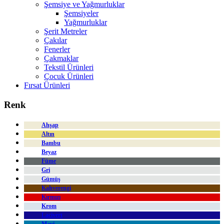
Şemsiye ve Yağmurluklar
Şemsiyeler
Yağmurluklar
Şerit Metreler
Çakılar
Fenerler
Çakmaklar
Tekstil Ürünleri
Çocuk Ürünleri
Fırsat Ürünleri
Renk
Ahşap
Altın
Bambu
Beyaz
Füme
Gri
Gümüş
Kahverengi
Kırmızı
Krom
Lacivert
Mavi