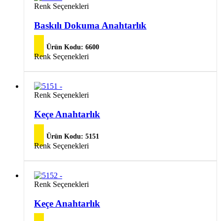
varyasyonu
Renk Seçenekleri
var.
Seçenekler
Baskılı Dokuma Anahtarlık
ürün
sayfasından
seçilebilir
Ürün Kodu:
6600
Renk Seçenekleri
Renk Seçenekleri
Keçe Anahtarlık
Ürün Kodu:
5151
Renk Seçenekleri
Renk Seçenekleri
Keçe Anahtarlık