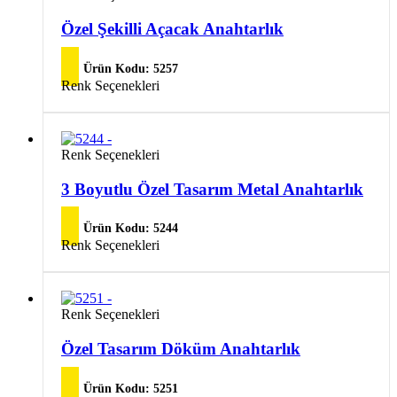
var.
ürünün
Seçenekler
birden
Özel Şekilli Açacak Anahtarlık
ürün
fazla
sayfasından
varyasyonu
seçilebilir
Ürün Kodu:
5257
var.
Bu
Renk Seçenekleri
Seçenekler
ürünün
ürün
birden
sayfasından
fazla
seçilebilir
varyasyonu
Bu
Renk Seçenekleri
var.
ürünün
Seçenekler
birden
3 Boyutlu Özel Tasarım Metal Anahtarlık
ürün
fazla
sayfasından
varyasyonu
seçilebilir
Ürün Kodu:
5244
var.
Bu
Renk Seçenekleri
Seçenekler
ürünün
ürün
birden
sayfasından
fazla
seçilebilir
varyasyonu
Bu
Renk Seçenekleri
var.
ürünün
Seçenekler
birden
Özel Tasarım Döküm Anahtarlık
ürün
fazla
sayfasından
varyasyonu
seçilebilir
Ürün Kodu:
5251
var.