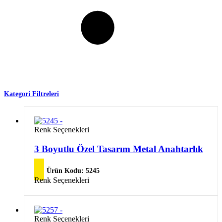
Kategori Filtreleri
Bu
Renk Seçenekleri
ürünün
birden
3 Boyutlu Özel Tasarım Metal Anahtarlık
fazla
varyasyonu
Ürün Kodu:
5245
var.
Bu
Renk Seçenekleri
Seçenekler
ürünün
ürün
birden
sayfasından
fazla
seçilebilir
varyasyonu
Bu
Renk Seçenekleri