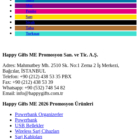
Mor
Pembe
Sarı
Siyah
Taba
Turkuaz
Turuncu
Yeşil
Happy Gifts ME Promosyon San. ve Tic. A.Ş.
Adres: Mahmutbey Mh. 2510 Sk. No:1 Zema 2 İş Merkezi,
Bağcılar, İSTANBUL
Telefon: +90 (212) 438 53 35 PBX
Fax: +90 (212) 438 53 39
Whatsapp: +90 (532) 748 54 82
Email: info@happygifts.com.tr
Happy Gifts ME 2026 Promosyon Ürünleri
Powerbank Organizerler
Powerbank
USB Bellekler
Wireless Şarj Cihazları
Şarj Kabloları