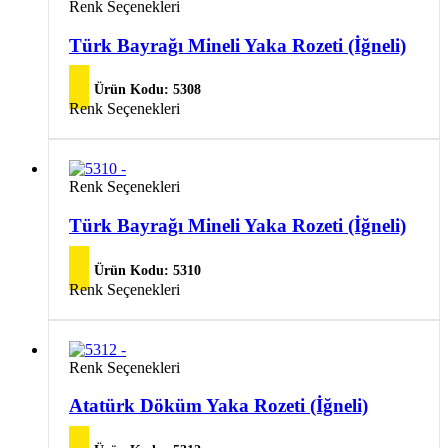
Renk Seçenekleri
var.
Seçenekler
Türk Bayrağı Mineli Yaka Rozeti (İğneli)
ürün
sayfasından
seçilebilir
Ürün Kodu:
5308
Renk Seçenekleri
Renk Seçenekleri
Türk Bayrağı Mineli Yaka Rozeti (İğneli)
Ürün Kodu:
5310
Renk Seçenekleri
Bu
Renk Seçenekleri
ürünün
birden
Atatürk Döküm Yaka Rozeti (İğneli)
fazla
varyasyonu