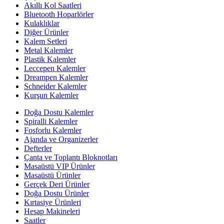
Akıllı Kol Saatleri
Bluetooth Hoparlörler
Kulaklıklar
Diğer Ürünler
Kalem Setleri
Metal Kalemler
Plastik Kalemler
Leccepen Kalemler
Dreampen Kalemler
Schneider Kalemler
Kurşun Kalemler
Doğa Dostu Kalemler
Spiralli Kalemler
Fosforlu Kalemler
Ajanda ve Organizerler
Defterler
Çanta ve Toplantı Bloknotları
Masaüstü VIP Ürünler
Masaüstü Ürünler
Gerçek Deri Ürünler
Doğa Dostu Ürünler
Kırtasiye Ürünleri
Hesap Makineleri
Saatler