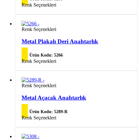
Renk Seçenekleri
Renk Seçenekleri
Metal Plakalı Deri Anahtarlık
Ürün Kodu:
5266
Renk Seçenekleri
Bu
Renk Seçenekleri
ürünün
birden
Metal Açacak Anahtarlık
fazla
varyasyonu
Ürün Kodu:
5289-R
var.
Bu
Renk Seçenekleri
Seçenekler
ürünün
ürün
birden
sayfasından
fazla
seçilebilir
varyasyonu