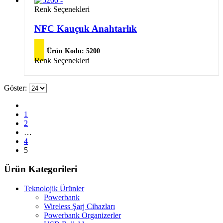
varyasyonu
Bu
Renk Seçenekleri
var.
ürünün
Seçenekler
birden
NFC Kauçuk Anahtarlık
ürün
fazla
sayfasından
varyasyonu
seçilebilir
Ürün Kodu:
5200
var.
Bu
Renk Seçenekleri
Seçenekler
ürünün
ürün
birden
sayfasından
fazla
Göster:
seçilebilir
varyasyonu
var.
Seçenekler
1
ürün
2
sayfasından
…
seçilebilir
4
5
Ürün Kategorileri
Teknolojik Ürünler
Powerbank
Wireless Şarj Cihazları
Powerbank Organizerler