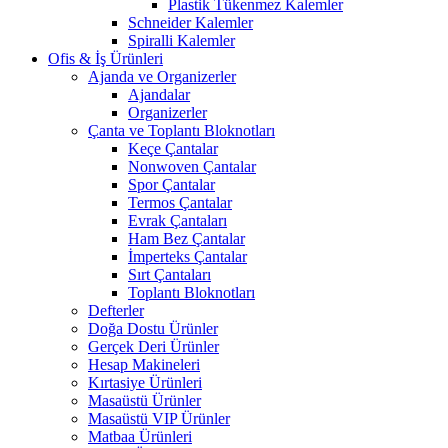
Plastik Tükenmez Kalemler
Schneider Kalemler
Spiralli Kalemler
Ofis & İş Ürünleri
Ajanda ve Organizerler
Ajandalar
Organizerler
Çanta ve Toplantı Bloknotları
Keçe Çantalar
Nonwoven Çantalar
Spor Çantalar
Termos Çantalar
Evrak Çantaları
Ham Bez Çantalar
İmperteks Çantalar
Sırt Çantaları
Toplantı Bloknotları
Defterler
Doğa Dostu Ürünler
Gerçek Deri Ürünler
Hesap Makineleri
Kırtasiye Ürünleri
Masaüstü Ürünler
Masaüstü VIP Ürünler
Matbaa Ürünleri