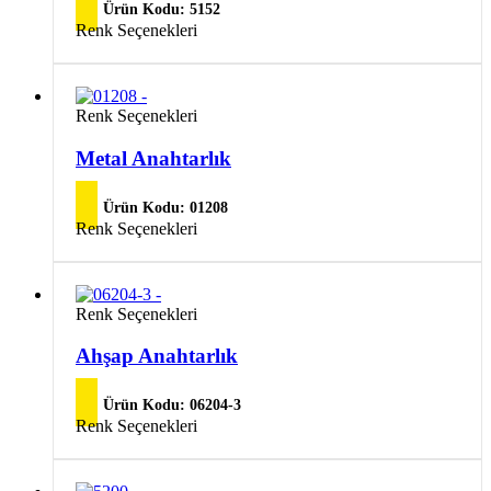
Ürün Kodu:
5152
Renk Seçenekleri
Bu
Renk Seçenekleri
ürünün
birden
Metal Anahtarlık
fazla
varyasyonu
Ürün Kodu:
01208
var.
Bu
Renk Seçenekleri
Seçenekler
ürünün
ürün
birden
sayfasından
fazla
seçilebilir
varyasyonu
Bu
Renk Seçenekleri
var.
ürünün
Seçenekler
birden
Ahşap Anahtarlık
ürün
fazla
sayfasından
varyasyonu
seçilebilir
Ürün Kodu:
06204-3
var.
Bu
Renk Seçenekleri
Seçenekler
ürünün
ürün
birden
sayfasından
fazla
seçilebilir