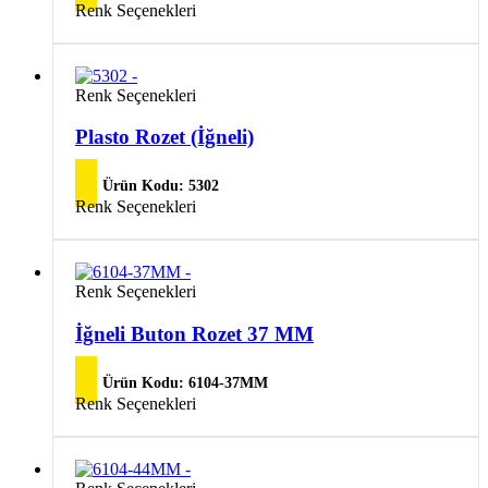
Bu
Renk Seçenekleri
Seçenekler
ürünün
ürün
birden
sayfasından
fazla
seçilebilir
varyasyonu
Bu
Renk Seçenekleri
var.
ürünün
Seçenekler
birden
Plasto Rozet (İğneli)
ürün
fazla
sayfasından
varyasyonu
seçilebilir
Ürün Kodu:
5302
var.
Bu
Renk Seçenekleri
Seçenekler
ürünün
ürün
birden
sayfasından
fazla
seçilebilir
varyasyonu
Renk Seçenekleri
var.
Seçenekler
İğneli Buton Rozet 37 MM
ürün
sayfasından
seçilebilir
Ürün Kodu:
6104-37MM
Renk Seçenekleri