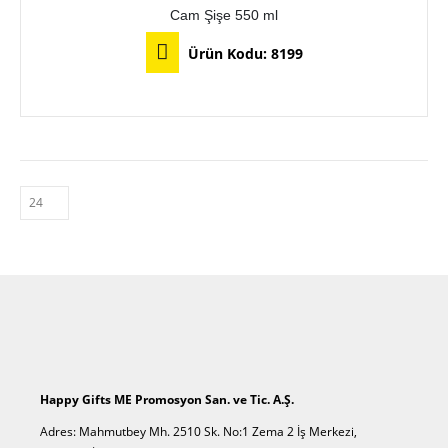
fazla
Cam Şişe 550 ml
varyasyonu
var.
Ürün Kodu:
8199
Seçenekler
Bu
ürün
ürünün
sayfasından
birden
seçilebilir
fazla
varyasyonu
var.
Seçenekler
ürün
sayfasından
seçilebilir
Happy Gifts ME Promosyon San. ve Tic. A.Ş.
Adres: Mahmutbey Mh. 2510 Sk. No:1 Zema 2 İş Merkezi,