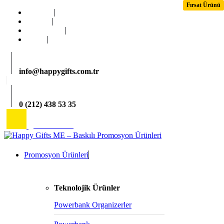
Fırsat Ürünü
Fırsat Ürünü
Fırsat Ürünü
Ana Sayfa
Kurumsal
Hizmetlerimiz
İletişim
info@happygifts.com.tr
0 (212) 438 53 35
2026 Katalog
Promosyon Ürünleri
Teknolojik Ürünler
Powerbank Organizerler