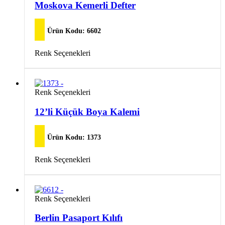
Seçenekler
birden
Moskova Kemerli Defter
ürün
fazla
sayfasından
varyasyonu
seçilebilir
var.
Ürün Kodu:
6602
Seçenekler
ürün
Bu
Renk Seçenekleri
sayfasından
ürünün
seçilebilir
birden
fazla
varyasyonu
Bu
Renk Seçenekleri
var.
ürünün
Seçenekler
birden
12’li Küçük Boya Kalemi
ürün
fazla
sayfasından
varyasyonu
seçilebilir
var.
Ürün Kodu:
1373
Seçenekler
ürün
Bu
Renk Seçenekleri
sayfasından
ürünün
seçilebilir
birden
fazla
varyasyonu
Bu
Renk Seçenekleri
var.
ürünün
Seçenekler
birden
Berlin Pasaport Kılıfı
ürün