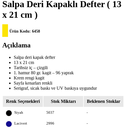
Salpa Deri Kapaklı Defter ( 13
x 21 cm )
Ürün Kodu:
6458
Açıklama
Salpa deri kapak defter
13 x 21 cm
Tarihsiz iç – çizgili
1. hamur 80 gr. kagit – 96 yaprak
Krem rengi kagit
Sayfa kenarları renkli
Serigraf, sicak baskı ve UV baskıya uygundur
Renk Seçenekleri
Stok Miktarı
Beklenen Stoklar
Siyah
5037
-
Lacivert
2996
-