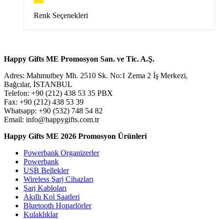
Seçenekler
ürün
Bu
Renk Seçenekleri
sayfasından
ürünün
seçilebilir
birden
fazla
varyasyonu
Happy Gifts ME Promosyon San. ve Tic. A.Ş.
var.
Seçenekler
Adres: Mahmutbey Mh. 2510 Sk. No:1 Zema 2 İş Merkezi,
ürün
Bağcılar, İSTANBUL
sayfasından
Telefon: +90 (212) 438 53 35 PBX
seçilebilir
Fax: +90 (212) 438 53 39
Whatsapp: +90 (532) 748 54 82
Email: info@happygifts.com.tr
Happy Gifts ME 2026 Promosyon Ürünleri
Powerbank Organizerler
Powerbank
USB Bellekler
Wireless Şarj Cihazları
Şarj Kabloları
Akıllı Kol Saatleri
Bluetooth Hoparlörler
Kulaklıklar