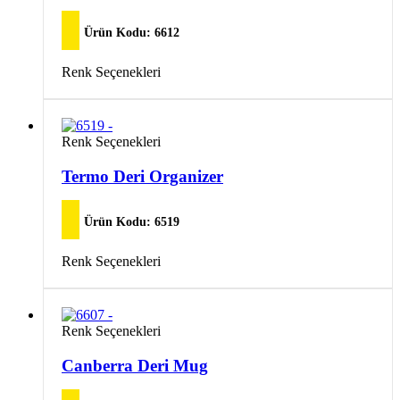
fazla
sayfasından
varyasyonu
seçilebilir
var.
Ürün Kodu:
6612
Seçenekler
ürün
Bu
Renk Seçenekleri
sayfasından
ürünün
seçilebilir
birden
fazla
varyasyonu
Bu
Renk Seçenekleri
var.
ürünün
Seçenekler
birden
Termo Deri Organizer
ürün
fazla
sayfasından
varyasyonu
seçilebilir
var.
Ürün Kodu:
6519
Seçenekler
ürün
Bu
Renk Seçenekleri
sayfasından
ürünün
seçilebilir
birden
fazla
varyasyonu
Bu
Renk Seçenekleri
var.
ürünün
Seçenekler
birden
Canberra Deri Mug
ürün
fazla
sayfasından
varyasyonu