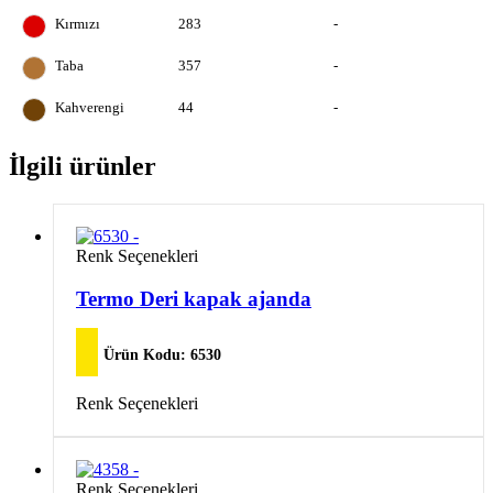
Kırmızı
283
-
Taba
357
-
Kahverengi
44
-
İlgili ürünler
Bu
Renk Seçenekleri
ürünün
birden
Termo Deri kapak ajanda
fazla
varyasyonu
var.
Ürün Kodu:
6530
Seçenekler
ürün
Bu
Renk Seçenekleri
sayfasından
ürünün
seçilebilir
birden
fazla
varyasyonu
Bu
Renk Seçenekleri