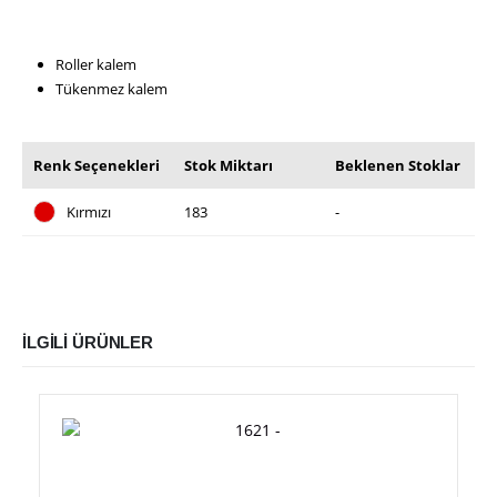
Roller kalem
Tükenmez kalem
Renk Seçenekleri
Stok Miktarı
Beklenen Stoklar
Kırmızı
183
-
İLGILI ÜRÜNLER
Bu ürünün birden fazla varyasyonu var. Seçenekler ürün sayfasından seçilebilir