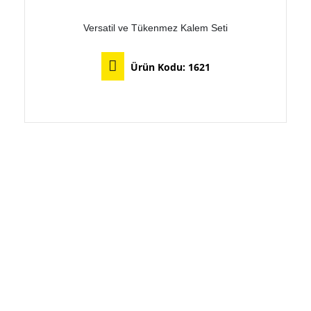
Versatil ve Tükenmez Kalem Seti
Ürün Kodu:
1621
Bu ürünün birden fazla varyasyonu var. Seçenekler ürün sayfasından seçilebilir