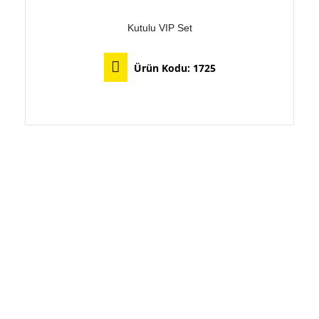
Kutulu VIP Set
Ürün Kodu:
1725
Bu ürünün birden fazla varyasyonu var. Seçenekler ürün sayfasından seçilebilir