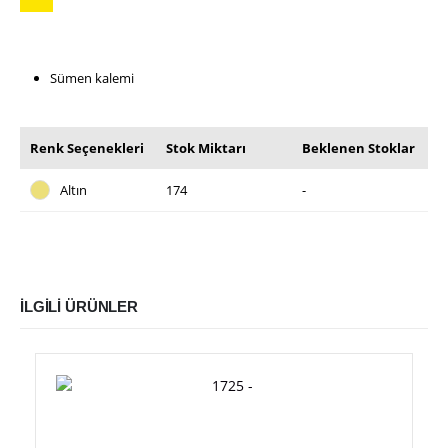
Sümen kalemi
Renk Seçenekleri
Stok Miktarı
Beklenen Stoklar
Altın
174
-
İLGILI ÜRÜNLER
Bu ürünün birden fazla varyasyonu var. Seçenekler ürün sayfasından seçilebilir