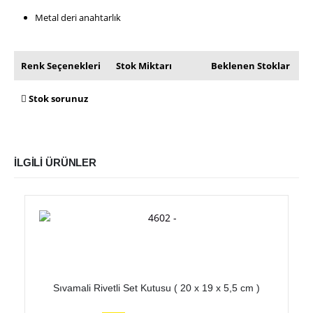
Metal deri anahtarlık
Renk Seçenekleri
Stok Miktarı
Beklenen Stoklar
Stok sorunuz
İLGILI ÜRÜNLER
Bu ürünün birden fazla varyasyonu var. Seçenekler ürün sayfasından seçilebilir
Sıvamali Rivetli Set Kutusu ( 20 x 19 x 5,5 cm )