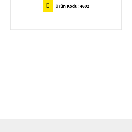
Ürün Kodu:
4602
Bu ürünün birden fazla varyasyonu var. Seçenekler ürün sayfasından seçilebilir