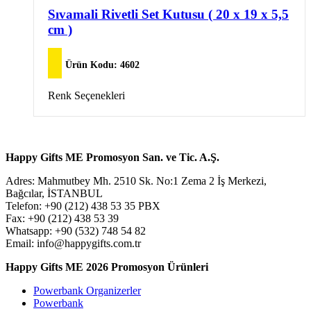
Seçenekler
birden
Sıvamali Rivetli Set Kutusu ( 20 x 19 x 5,5
ürün
fazla
cm )
sayfasından
varyasyonu
seçilebilir
var.
Seçenekler
Ürün Kodu:
4602
ürün
sayfasından
Bu
Renk Seçenekleri
seçilebilir
ürünün
birden
fazla
varyasyonu
Happy Gifts ME Promosyon San. ve Tic. A.Ş.
var.
Seçenekler
Adres: Mahmutbey Mh. 2510 Sk. No:1 Zema 2 İş Merkezi,
ürün
Bağcılar, İSTANBUL
sayfasından
Telefon: +90 (212) 438 53 35 PBX
seçilebilir
Fax: +90 (212) 438 53 39
Whatsapp: +90 (532) 748 54 82
Email: info@happygifts.com.tr
Happy Gifts ME 2026 Promosyon Ürünleri
Powerbank Organizerler
Powerbank