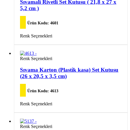
birden
Sıvamali Rivetli Set Kutusu ( 21,8 x 27 x
ürün
fazla
5,2 cm )
sayfasından
varyasyonu
seçilebilir
var.
Seçenekler
Ürün Kodu:
4601
ürün
sayfasından
Bu
Renk Seçenekleri
seçilebilir
ürünün
birden
fazla
varyasyonu
Bu
Renk Seçenekleri
var.
ürünün
Seçenekler
birden
Sıvama Karton (Plastik kasa) Set Kutusu
ürün
fazla
(26 x 20,5 x 3,5 cm)
sayfasından
varyasyonu
seçilebilir
var.
Seçenekler
Ürün Kodu:
4613
ürün
sayfasından
Bu
Renk Seçenekleri
seçilebilir
ürünün
birden
fazla
varyasyonu
Bu
Renk Seçenekleri
var.