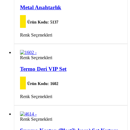
ürünün
Seçenekler
birden
Metal Anahtarlık
ürün
fazla
sayfasından
varyasyonu
seçilebilir
var.
Ürün Kodu:
5137
Seçenekler
ürün
Bu
Renk Seçenekleri
sayfasından
ürünün
seçilebilir
birden
fazla
varyasyonu
Bu
Renk Seçenekleri
var.
ürünün
Seçenekler
birden
Termo Deri VIP Set
ürün
fazla
sayfasından
varyasyonu
seçilebilir
var.
Ürün Kodu:
1602
Seçenekler
ürün
Bu
Renk Seçenekleri
sayfasından
ürünün
seçilebilir
birden
fazla
varyasyonu
Bu
Renk Seçenekleri
var.
ürünün
Seçenekler
birden