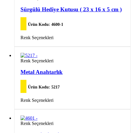
var.
ürünün
Seçenekler
birden
Sürgülü Hediye Kutusu ( 23 x 16 x 5 cm )
ürün
fazla
sayfasından
varyasyonu
seçilebilir
var.
Ürün Kodu:
4600-1
Seçenekler
ürün
Bu
Renk Seçenekleri
sayfasından
ürünün
seçilebilir
birden
fazla
varyasyonu
Bu
Renk Seçenekleri
var.
ürünün
Seçenekler
birden
Metal Anahtarlık
ürün
fazla
sayfasından
varyasyonu
seçilebilir
var.
Ürün Kodu:
5217
Seçenekler
ürün
Bu
Renk Seçenekleri
sayfasından
ürünün
seçilebilir
birden
fazla
varyasyonu
Bu
Renk Seçenekleri
var.
ürünün
Seçenekler