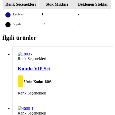
Renk Seçenekleri
Stok Miktarı
Beklenen Stoklar
Lacivert
1
-
Siyah
571
-
İlgili ürünler
Bu
Renk Seçenekleri
ürünün
birden
Kutulu VIP Set
fazla
varyasyonu
var.
Ürün Kodu:
1803
Seçenekler
ürün
Bu
Renk Seçenekleri
sayfasından
ürünün
seçilebilir
birden
fazla
varyasyonu
Bu
Renk Seçenekleri