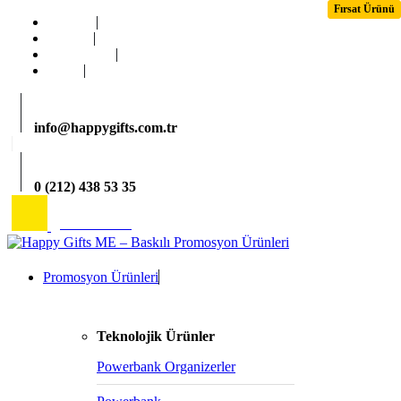
Fırsat Ürünü
Fırsat Ürünü
Ana Sayfa
Kurumsal
Hizmetlerimiz
İletişim
info@happygifts.com.tr
0 (212) 438 53 35
2026 Katalog
Promosyon Ürünleri
Teknolojik Ürünler
Powerbank Organizerler