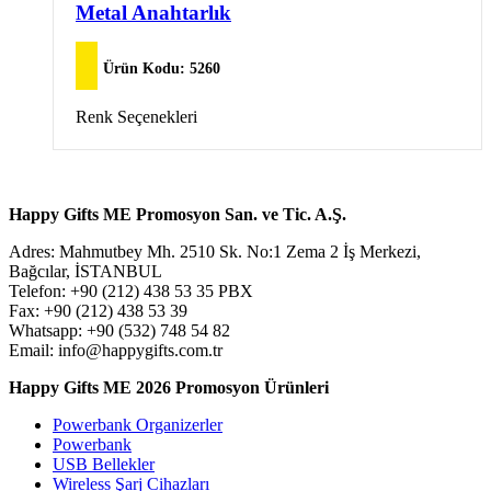
Seçenekler
birden
Metal Anahtarlık
ürün
fazla
sayfasından
varyasyonu
seçilebilir
var.
Ürün Kodu:
5260
Seçenekler
ürün
Bu
Renk Seçenekleri
sayfasından
ürünün
seçilebilir
birden
fazla
varyasyonu
Happy Gifts ME Promosyon San. ve Tic. A.Ş.
var.
Seçenekler
Adres: Mahmutbey Mh. 2510 Sk. No:1 Zema 2 İş Merkezi,
ürün
Bağcılar, İSTANBUL
sayfasından
Telefon: +90 (212) 438 53 35 PBX
seçilebilir
Fax: +90 (212) 438 53 39
Whatsapp: +90 (532) 748 54 82
Email: info@happygifts.com.tr
Happy Gifts ME 2026 Promosyon Ürünleri
Powerbank Organizerler
Powerbank
USB Bellekler
Wireless Şarj Cihazları