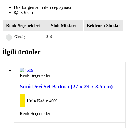
Dikdörtgen suni deri cep aynası
8,5 x 6 cm
Renk Seçenekleri
Stok Miktarı
Beklenen Stoklar
Gümüş
319
-
İlgili ürünler
Bu
Renk Seçenekleri
ürünün
birden
Suni Deri Set Kutusu (27 x 24 x 3,5 cm)
fazla
varyasyonu
var.
Ürün Kodu:
4609
Seçenekler
ürün
Bu
Renk Seçenekleri
sayfasından
ürünün
seçilebilir
birden