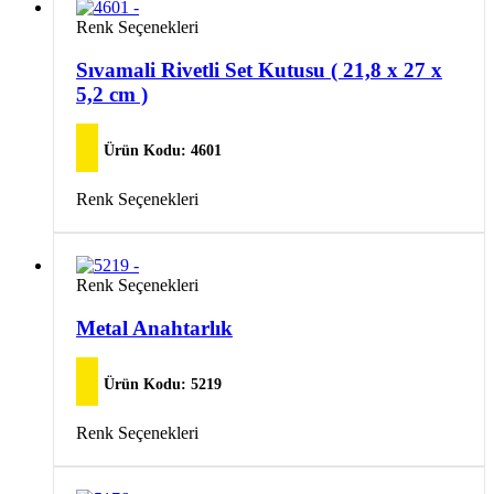
varyasyonu
Bu
Renk Seçenekleri
var.
ürünün
Seçenekler
birden
Sıvamali Rivetli Set Kutusu ( 21,8 x 27 x
ürün
fazla
5,2 cm )
sayfasından
varyasyonu
seçilebilir
var.
Seçenekler
Ürün Kodu:
4601
ürün
sayfasından
Bu
Renk Seçenekleri
seçilebilir
ürünün
birden
fazla
varyasyonu
Bu
Renk Seçenekleri
var.
ürünün
Seçenekler
birden
Metal Anahtarlık
ürün
fazla
sayfasından
varyasyonu
seçilebilir
var.
Ürün Kodu:
5219
Seçenekler
ürün
Bu
Renk Seçenekleri
sayfasından
ürünün
seçilebilir
birden
fazla