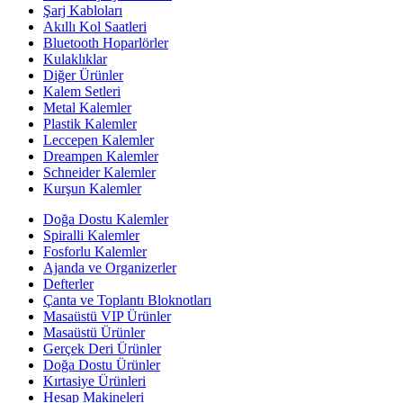
Şarj Kabloları
Akıllı Kol Saatleri
Bluetooth Hoparlörler
Kulaklıklar
Diğer Ürünler
Kalem Setleri
Metal Kalemler
Plastik Kalemler
Leccepen Kalemler
Dreampen Kalemler
Schneider Kalemler
Kurşun Kalemler
Doğa Dostu Kalemler
Spiralli Kalemler
Fosforlu Kalemler
Ajanda ve Organizerler
Defterler
Çanta ve Toplantı Bloknotları
Masaüstü VIP Ürünler
Masaüstü Ürünler
Gerçek Deri Ürünler
Doğa Dostu Ürünler
Kırtasiye Ürünleri
Hesap Makineleri