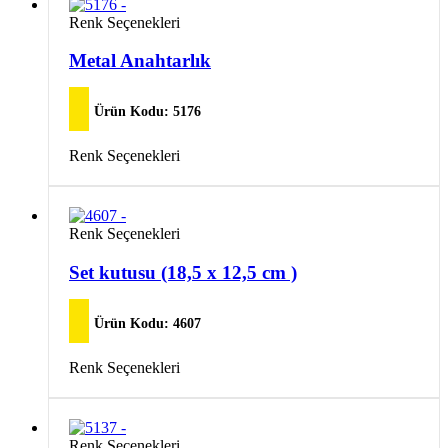
varyasyonu
Bu
Renk Seçenekleri
var.
ürünün
Seçenekler
birden
Metal Anahtarlık
ürün
fazla
sayfasından
varyasyonu
seçilebilir
var.
Ürün Kodu:
5176
Seçenekler
ürün
Bu
Renk Seçenekleri
sayfasından
ürünün
seçilebilir
birden
fazla
varyasyonu
Bu
Renk Seçenekleri
var.
ürünün
Seçenekler
birden
Set kutusu (18,5 x 12,5 cm )
ürün
fazla
sayfasından
varyasyonu
seçilebilir
var.
Ürün Kodu:
4607
Seçenekler
ürün
Bu
Renk Seçenekleri
sayfasından
ürünün
seçilebilir
birden
fazla
varyasyonu
Bu
Renk Seçenekleri