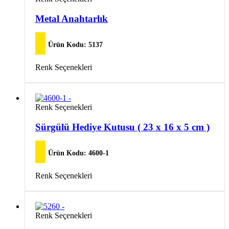
var.
ürünün
Seçenekler
birden
Metal Anahtarlık
ürün
fazla
sayfasından
varyasyonu
seçilebilir
var.
Ürün Kodu:
5137
Seçenekler
ürün
Bu
Renk Seçenekleri
sayfasından
ürünün
seçilebilir
birden
fazla
varyasyonu
Bu
Renk Seçenekleri
var.
ürünün
Seçenekler
birden
Sürgülü Hediye Kutusu ( 23 x 16 x 5 cm )
ürün
fazla
sayfasından
varyasyonu
seçilebilir
var.
Ürün Kodu:
4600-1
Seçenekler
ürün
Bu
Renk Seçenekleri
sayfasından
ürünün
seçilebilir
birden
fazla
varyasyonu
Bu
Renk Seçenekleri
var.
ürünün