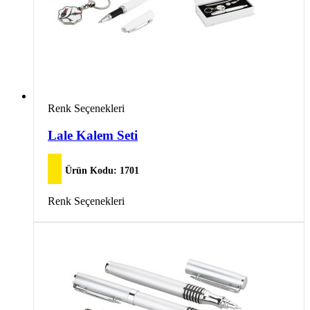
Bu
Renk Seçenekleri
ürünün
birden
Lale Kalem Seti
fazla
varyasyonu
var.
Ürün Kodu:
1701
Seçenekler
ürün
Bu
Renk Seçenekleri
sayfasından
ürünün
seçilebilir
birden
fazla
varyasyonu
var.
Seçenekler
ürün
sayfasından