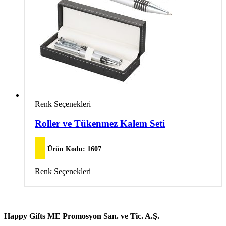
seçilebilir
Bu
Renk Seçenekleri
ürünün
birden
Roller ve Tükenmez Kalem Seti
fazla
varyasyonu
var.
Ürün Kodu:
1607
Seçenekler
ürün
Bu
Renk Seçenekleri
sayfasından
ürünün
seçilebilir
birden
fazla
varyasyonu
Happy Gifts ME Promosyon San. ve Tic. A.Ş.
var.
Seçenekler