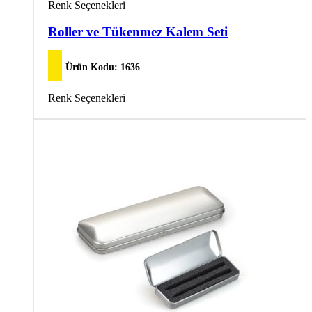
Bu
Renk Seçenekleri
ürünün
birden
Roller ve Tükenmez Kalem Seti
fazla
varyasyonu
var.
Ürün Kodu:
1636
Seçenekler
ürün
Bu
Renk Seçenekleri
sayfasından
ürünün
seçilebilir
birden
fazla
varyasyonu
var.
Seçenekler
ürün
sayfasından
seçilebilir