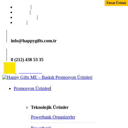
Fırsat Ürünü
Fırsat Ürünü
Fırsat Ürünü
Ana Sayfa
Kurumsal
Hizmetlerimiz
İletişim
info@happygifts.com.tr
0 (212) 438 53 35
2026 Katalog
Promosyon Ürünleri
Teknolojik Ürünler
Powerbank Organizerler