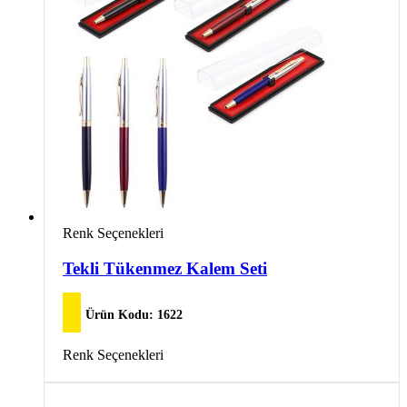
ürün
sayfasından
seçilebilir
Bu
Renk Seçenekleri
ürünün
birden
Tekli Tükenmez Kalem Seti
fazla
varyasyonu
var.
Ürün Kodu:
1622
Seçenekler
ürün
Bu
Renk Seçenekleri
sayfasından
ürünün
seçilebilir
birden
fazla