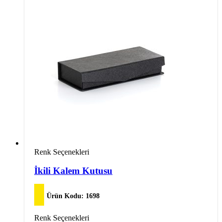
varyasyonu
var.
Seçenekler
ürün
sayfasından
seçilebilir
Bu
Renk Seçenekleri
ürünün
birden
İkili Kalem Kutusu
fazla
varyasyonu
var.
Ürün Kodu:
1698
Seçenekler
ürün
Bu
Renk Seçenekleri