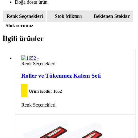
Doğa dostu ürün
Renk Seçenekleri
Stok Miktarı
Beklenen Stoklar
Stok sorunuz
İlgili ürünler
Bu
Renk Seçenekleri
ürünün
birden
Roller ve Tükenmez Kalem Seti
fazla
varyasyonu
var.
Ürün Kodu:
1652
Seçenekler
ürün
Bu
Renk Seçenekleri
sayfasından
ürünün
seçilebilir
birden
fazla
varyasyonu
var.
Seçenekler