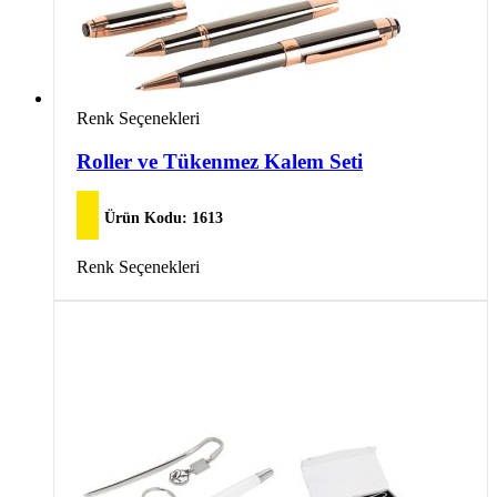
Bu
Renk Seçenekleri
ürünün
birden
Roller ve Tükenmez Kalem Seti
fazla
varyasyonu
var.
Ürün Kodu:
1613
Seçenekler
ürün
Bu
Renk Seçenekleri
sayfasından
ürünün
seçilebilir
birden
fazla
varyasyonu
var.
Seçenekler
ürün
sayfasından
seçilebilir