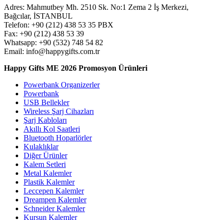
Adres: Mahmutbey Mh. 2510 Sk. No:1 Zema 2 İş Merkezi,
ürün
Bağcılar, İSTANBUL
sayfasından
Telefon: +90 (212) 438 53 35 PBX
seçilebilir
Fax: +90 (212) 438 53 39
Whatsapp: +90 (532) 748 54 82
Email: info@happygifts.com.tr
Happy Gifts ME 2026 Promosyon Ürünleri
Powerbank Organizerler
Powerbank
USB Bellekler
Wireless Şarj Cihazları
Şarj Kabloları
Akıllı Kol Saatleri
Bluetooth Hoparlörler
Kulaklıklar
Diğer Ürünler
Kalem Setleri
Metal Kalemler
Plastik Kalemler
Leccepen Kalemler
Dreampen Kalemler
Schneider Kalemler
Kurşun Kalemler